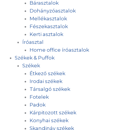
Bárasztalok
Dohányzóasztalok
Mellékasztalok
Fészekasztalok
Kerti asztalok
Íróasztal
Home office íróasztalok
Székek & Puffok
Székek
Étkező székek
Irodai székek
Társalgó székek
Fotelek
Padok
Kárpitozott székek
Konyhai székek
Skandináv székek