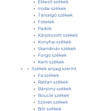
Étkező székek
Irodai székek
Társalgó székek
Fotelek
Padok
Kárpitozott székek
Konyhai székek
Skandináv székek
Forgó székek
Kerti székek
Székek anyag szerint
Fa székek
Rattan székek
Bársony székek
Bouclé székek
Szövet székek
Bőr székek