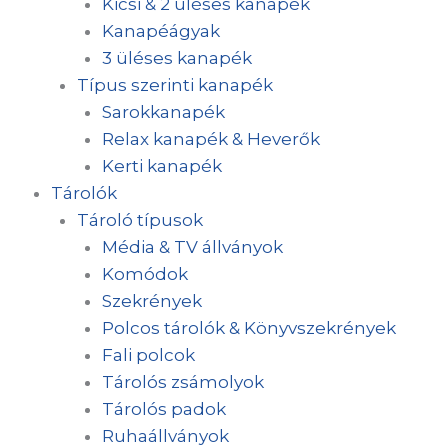
Kicsi & 2 üléses kanapék
Kanapéágyak
3 üléses kanapék
Típus szerinti kanapék
Sarokkanapék
Relax kanapék & Heverők
Kerti kanapék
Tárolók
Tároló típusok
Média & TV állványok
Komódok
Szekrények
Polcos tárolók & Könyvszekrények
Fali polcok
Tárolós zsámolyok
Tárolós padok
Ruhaállványok