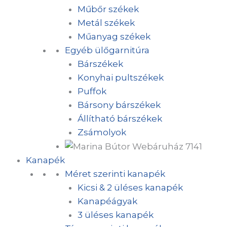
Műbőr székek
Metál székek
Műanyag székek
Egyéb ülőgarnitúra
Bárszékek
Konyhai pultszékek
Puffok
Bársony bárszékek
Állítható bárszékek
Zsámolyok
Kanapék
Méret szerinti kanapék
Kicsi & 2 üléses kanapék
Kanapéágyak
3 üléses kanapék