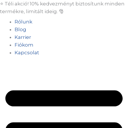
Skip
⭐ Téli akció! 10% kedvezményt biztosítunk minden
to
termékre, limitált ideig. 🎅
content
Rólunk
Blog
Karrier
Fiókom
Kapcsolat