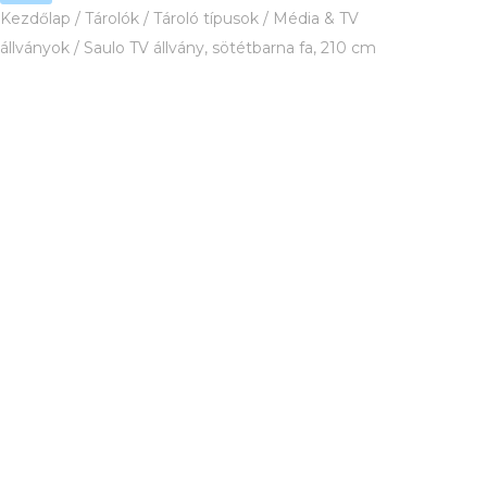
Saulo
Kezdőlap
/
Tárolók
/
Tároló típusok
/
Média & TV
TV
állványok
/ Saulo TV állvány, sötétbarna fa, 210 cm
állvány,
sötétbarna
fa,
210
cm
mennyiség