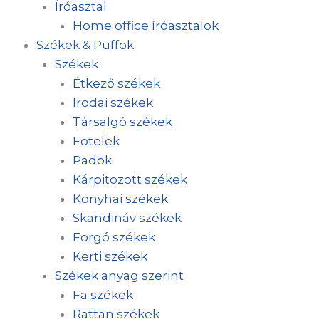
Íróasztal
Home office íróasztalok
Székek & Puffok
Székek
Étkező székek
Irodai székek
Társalgó székek
Fotelek
Padok
Kárpitozott székek
Konyhai székek
Skandináv székek
Forgó székek
Kerti székek
Székek anyag szerint
Fa székek
Rattan székek