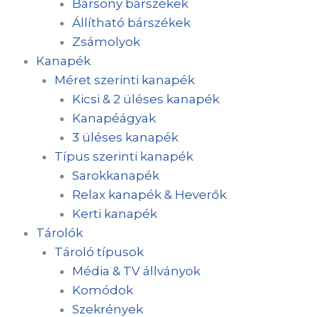
Bársony bárszékek
Állítható bárszékek
Zsámolyok
Kanapék
Méret szerinti kanapék
Kicsi & 2 üléses kanapék
Kanapéágyak
3 üléses kanapék
Típus szerinti kanapék
Sarokkanapék
Relax kanapék & Heverők
Kerti kanapék
Tárolók
Tároló típusok
Média & TV állványok
Komódok
Szekrények