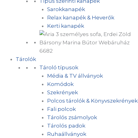
Típus szerinti kanapék
Sarokkanapék
Relax kanapék & Heverők
Kerti kanapék
Tárolók
Tároló típusok
Média & TV állványok
Komódok
Szekrények
Polcos tárolók & Könyvszekrények
Fali polcok
Tárolós zsámolyok
Tárolós padok
Ruhaállványok