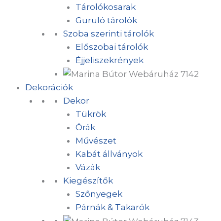
Tárolókosarak
Guruló tárolók
Szoba szerinti tárolók
Előszobai tárolók
Éjjeliszekrények
Dekorációk
Dekor
Tükrök
Órák
Művészet
Kabát állványok
Vázák
Kiegészítők
Szőnyegek
Párnák & Takarók