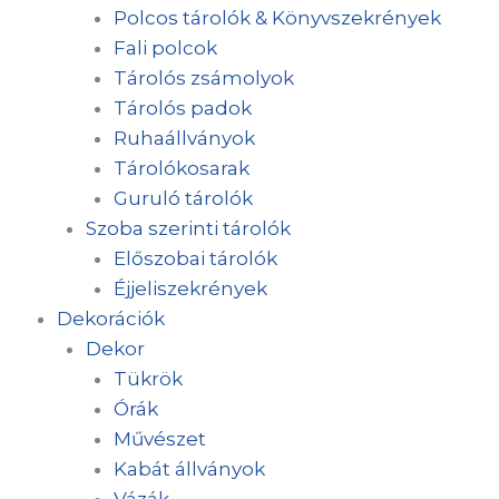
Polcos tárolók & Könyvszekrények
Fali polcok
Tárolós zsámolyok
Tárolós padok
Ruhaállványok
Tárolókosarak
Guruló tárolók
Szoba szerinti tárolók
Előszobai tárolók
Éjjeliszekrények
Dekorációk
Dekor
Tükrök
Órák
Művészet
Kabát állványok
Vázák