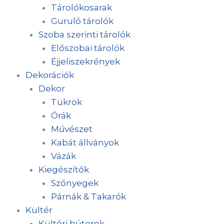
Tárolókosarak
Guruló tárolók
Szoba szerinti tárolók
Előszobai tárolók
Éjjeliszekrények
Dekorációk
Dekor
Tükrök
Órák
Művészet
Kabát állványok
Vázák
Kiegészítők
Szőnyegek
Párnák & Takarók
Kültér
Kültéri bútorok