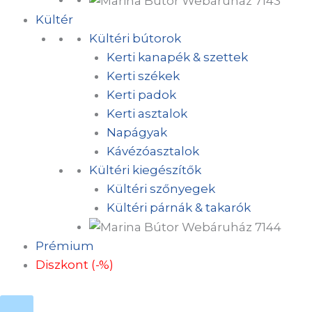
Kültér
Kültéri bútorok
Kerti kanapék & szettek
Kerti székek
Kerti padok
Kerti asztalok
Napágyak
Kávézóasztalok
Kültéri kiegészítők
Kültéri szőnyegek
Kültéri párnák & takarók
Prémium
Diszkont (-%)