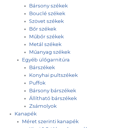
Bársony székek
Bouclé székek
Szövet székek
Bőr székek
Műbőr székek
Metál székek
Műanyag székek
Egyéb ülőgarnitúra
Bárszékek
Konyhai pultszékek
Puffok
Bársony bárszékek
Állítható bárszékek
Zsámolyok
Kanapék
Méret szerinti kanapék