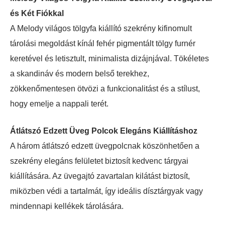
és Két Fiókkal
A Melody világos tölgyfa kiállító szekrény kifinomult
tárolási megoldást kínál fehér pigmentált tölgy furnér
keretével és letisztult, minimalista dizájnjával. Tökéletes
a skandináv és modern belső terekhez,
zökkenőmentesen ötvözi a funkcionalitást és a stílust,
hogy emelje a nappali terét.
Átlátszó Edzett Üveg Polcok Elegáns Kiállításhoz
A három átlátszó edzett üvegpolcnak köszönhetően a
szekrény elegáns felületet biztosít kedvenc tárgyai
kiállítására. Az üvegajtó zavartalan kilátást biztosít,
miközben védi a tartalmát, így ideális dísztárgyak vagy
mindennapi kellékek tárolására.