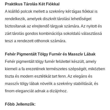
Praktikus Tárolás Két Fiókkal
A kiállító polcok mellett a szekrény két tágas fiókkal is
rendelkezik, amelyek diszkrét tárolási lehetőséget
biztosítanak az elrejtendő tárgyak számára. Az nyitott és
zárt tárolás gondos kombinációja sokoldalú választássá
teszi a rendezett otthonok számára.
Fehér Pigmentált Tölgy Furnér és Masszív Lábak
Fehér pigmentált tölgy furnér felülettel készült, amely
kiemeli a fa erezetének természetes szépségét, miközben
tiszta és modern esztétikát tart fenn. Az elegáns és
masszív tölgy lábak növelik a szekrény stabilitását, és
finom eleganciát adnak a dizájnhoz.
Főbb Jellemzők: