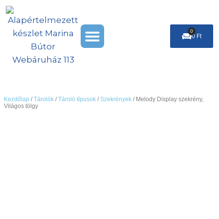
Skip
to
Menu
content
0
Cart
0
Ft
Székek & Puffok
Leárazás %
Kezdőlap
/
Tárolók
/
Tároló típusok
/
Szekrények
/ Melody Display szekrény,
Világos tölgy