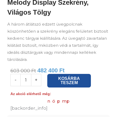
Melody Display Szekrény,
Világos Tölgy
A három átlátszó edzett üvegpolcnak
köszönhetően a szekrény elegáns felületet biztosít
kedvenc tárgyai kiállítására. Az üvegajtó zavartalan
kilátást biztosít, miközben védi a tartalmát, így
ideális dísztárgyak vagy mindennapi kellékek
tárolására.
482 400
Ft
603 000
Ft
Melody
KOSÁRBA
-
+
TESZEM
Display
szekrény,
Az akció elérhető még:
Világos
n
ó
p
mp
tölgy
[backorder_info]
mennyiség