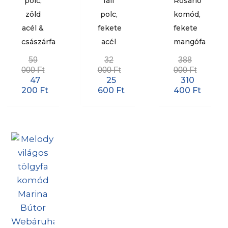
polc,
fali
Rosario
zöld
polc,
komód,
acél &
fekete
fekete
császárfa
acél
mangófa
59
32
388
000
Ft
000
Ft
000
Ft
47
25
310
200
Ft
600
Ft
400
Ft