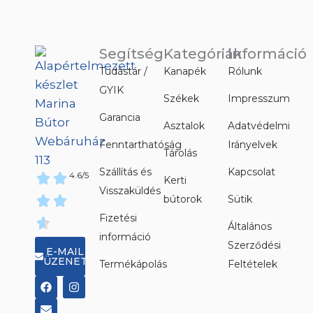
Segítség
Kategóriák
Információ
Tudástár /
Kanapék
Rólunk
GYIK
Székek
Impresszum
Garancia
Asztalok
Adatvédelmi
Fenntarthatóság
Irányelvek
Tárolás
Szállítás és
Kapcsolat
4.6/5
Kerti
Visszaküldés
bútorok
Sütik
Fizetési
Általános
információ
Szerződési
E-MAIL
ÜZENET
Termékápolás
Feltételek
F
E
I
a
n
n
c
v
s