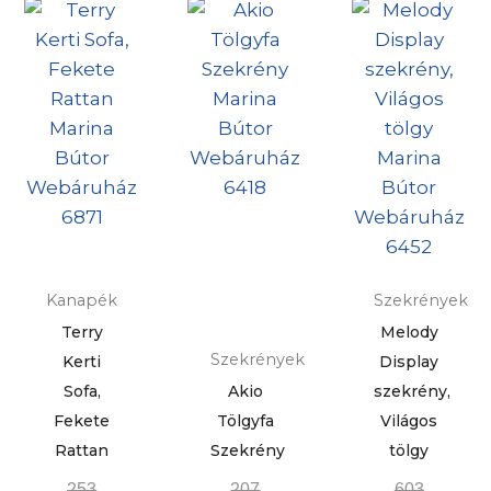
Kanapék
Szekrények
Terry
Melody
Szekrények
Kerti
Display
Sofa,
Akio
szekrény,
Fekete
Tölgyfa
Világos
Rattan
Szekrény
tölgy
253
207
603