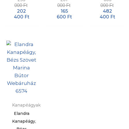
000
Ft
000
Ft
000
Ft
202
165
482
400
Ft
600
Ft
400
Ft
Kanapéágyak
Elandra
Kanapéágy,
Bézs