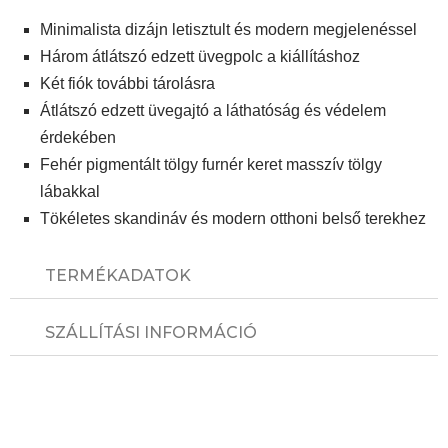
Minimalista dizájn letisztult és modern megjelenéssel
Három átlátszó edzett üvegpolc a kiállításhoz
Két fiók további tárolásra
Átlátszó edzett üvegajtó a láthatóság és védelem
érdekében
Fehér pigmentált tölgy furnér keret masszív tölgy
lábakkal
Tökéletes skandináv és modern otthoni belső terekhez
TERMÉKADATOK
SZÁLLÍTÁSI INFORMÁCIÓ