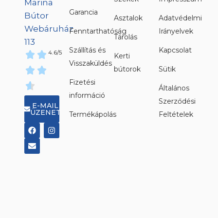
Garancia
Asztalok
Adatvédelmi
Fenntarthatóság
Irányelvek
Tárolás
Szállítás és
Kapcsolat
4.6/5
Kerti
Visszaküldés
bútorok
Sütik
Fizetési
Általános
információ
Szerződési
E-MAIL
ÜZENET
Termékápolás
Feltételek
F
E
I
a
n
n
c
v
s
e
e
t
b
l
a
o
o
g
o
p
r
k
e
a
m