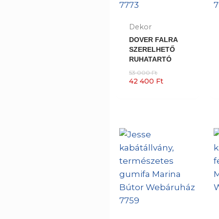
Dekor
DOVER FALRA
SZERELHETŐ
RUHATARTÓ
53 000
Ft
42 400
Ft