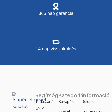
365 nap garancia
14 nap visszaküldés
Segítség
Kategóriák
Információ
Tudástár /
Kanapék
Rólunk
GYIK
Székek
Impresszum