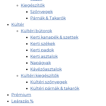
Kiegészítők
Szőnyegek
Párnák & Takarók
Kültér
Kültéri bútorok
Kerti kanapék & szettek
Kerti székek
Kerti padok
Kerti asztalok
Napágyak
Kávézóasztalok
Kültéri kiegészítők
Kültéri szőnyegek
Kültéri párnák & takarók
Prémium
Leárazás %