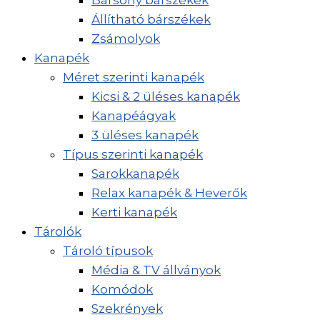
Állítható bárszékek
Zsámolyok
Kanapék
Méret szerinti kanapék
Kicsi & 2 üléses kanapék
Kanapéágyak
3 üléses kanapék
Típus szerinti kanapék
Sarokkanapék
Relax kanapék & Heverők
Kerti kanapék
Tárolók
Tároló típusok
Média & TV állványok
Komódok
Szekrények