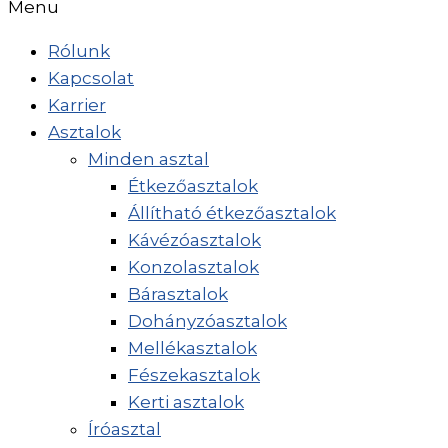
Menu
Rólunk
Kapcsolat
Karrier
Asztalok
Minden asztal
Étkezőasztalok
Állítható étkezőasztalok
Kávézóasztalok
Konzolasztalok
Bárasztalok
Dohányzóasztalok
Mellékasztalok
Fészekasztalok
Kerti asztalok
Íróasztal