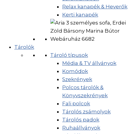
Relax kanapék & Heverők
Kerti kanapék
Tárolók
Tároló típusok
Média & TV állványok
Komódok
Szekrények
Polcos tárolók &
Könyvszekrények
Fali polcok
Tárolós zsámolyok
Tárolós padok
Ruhaállványok