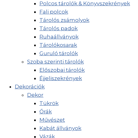
Polcos tárolók & Könyvszekrények
Fali polcok
Tárolós zsámolyok
Tárolós padok
Ruhaállványok
Tárolókosarak
Guruló tárolók
Szoba szerinti tárolók
Előszobai tárolók
Éjjeliszekrények
Dekorációk
Dekor
Tükrök
Órák
Művészet
Kabát állványok
Vázák