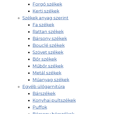
Forgó székek
Kerti székek
Székek anyag szerint
Fa székek
Rattan székek
Bársony székek
Bouclé székek
Szövet székek
Bőr székek
Műbőr székek
Metál székek
Műanyag székek
Egyéb ülőgarnitúra
Bárszékek
Konyhai pultszékek
Puffok
Bársony bárszékek