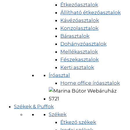
Étkezőasztalok
Állítható étkezőasztalok
Kávézóasztalok
Konzolasztalok
Bárasztalok
Dohányzóasztalok
Mellékasztalok
Fészekasztalok
Kerti asztalok
Íróasztal
Home office íróasztalok
Székek & Puffok
Székek
Étkező székek