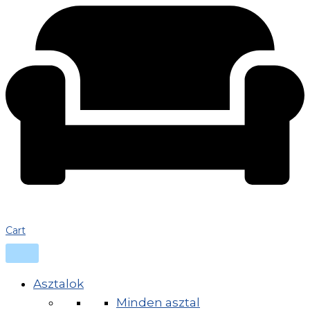
Cart
Asztalok
Minden asztal