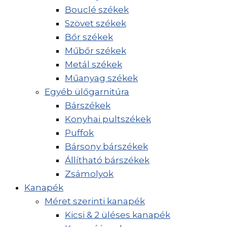
Bouclé székek
Szövet székek
Bőr székek
Műbőr székek
Metál székek
Műanyag székek
Egyéb ülőgarnitúra
Bárszékek
Konyhai pultszékek
Puffok
Bársony bárszékek
Állítható bárszékek
Zsámolyok
Kanapék
Méret szerinti kanapék
Kicsi & 2 üléses kanapék