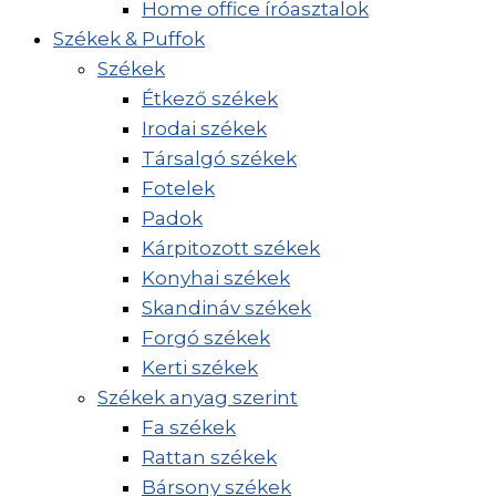
Home office íróasztalok
Székek & Puffok
Székek
Étkező székek
Irodai székek
Társalgó székek
Fotelek
Padok
Kárpitozott székek
Konyhai székek
Skandináv székek
Forgó székek
Kerti székek
Székek anyag szerint
Fa székek
Rattan székek
Bársony székek