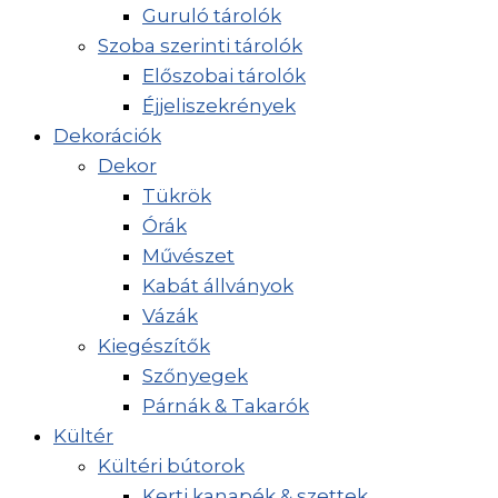
Guruló tárolók
Szoba szerinti tárolók
Előszobai tárolók
Éjjeliszekrények
Dekorációk
Dekor
Tükrök
Órák
Művészet
Kabát állványok
Vázák
Kiegészítők
Szőnyegek
Párnák & Takarók
Kültér
Kültéri bútorok
Kerti kanapék & szettek