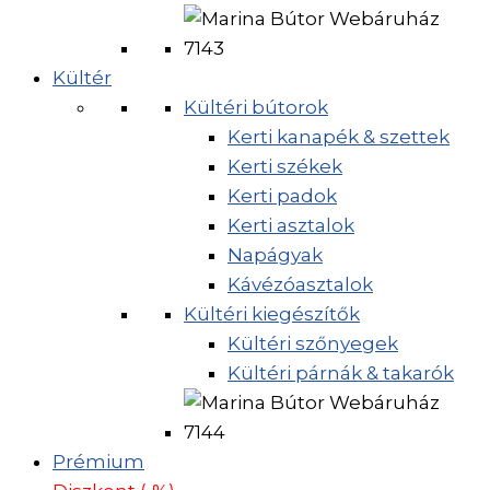
Kültér
Kültéri bútorok
Kerti kanapék & szettek
Kerti székek
Kerti padok
Kerti asztalok
Napágyak
Kávézóasztalok
Kültéri kiegészítők
Kültéri szőnyegek
Kültéri párnák & takarók
Prémium