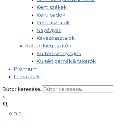
Kerti székek
Kerti padok
Kerti asztalok
Napágyak
Kávézóasztalok
Kültéri kiegészítők
Kültéri szőnyegek
Kültéri párnák & takarók
Prémium
Leárazás %
Bútor keresése..
×
0
Ft
0