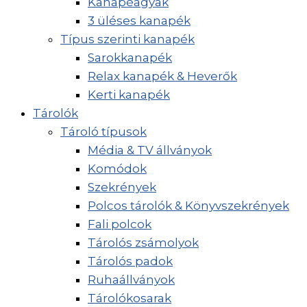
Kanapéágyak
3 üléses kanapék
Típus szerinti kanapék
Sarokkanapék
Relax kanapék & Heverők
Kerti kanapék
Tárolók
Tároló típusok
Média & TV állványok
Komódok
Szekrények
Polcos tárolók & Könyvszekrények
Fali polcok
Tárolós zsámolyok
Tárolós padok
Ruhaállványok
Tárolókosarak