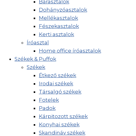
Bárasztalok
Dohányzóasztalok
Mellékasztalok
Fészekasztalok
Kerti asztalok
Íróasztal
Home office íróasztalok
Székek & Puffok
Székek
Étkező székek
Irodai székek
Társalgó székek
Fotelek
Padok
Kárpitozott székek
Konyhai székek
Skandináv székek