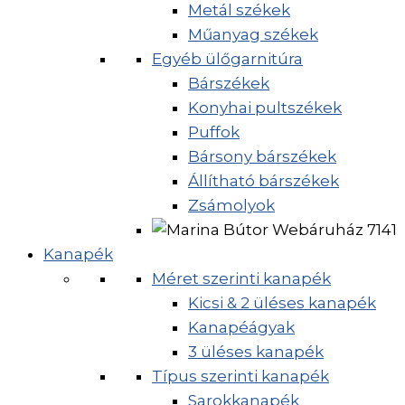
Metál székek
Műanyag székek
Egyéb ülőgarnitúra
Bárszékek
Konyhai pultszékek
Puffok
Bársony bárszékek
Állítható bárszékek
Zsámolyok
Kanapék
Méret szerinti kanapék
Kicsi & 2 üléses kanapék
Kanapéágyak
3 üléses kanapék
Típus szerinti kanapék
Sarokkanapék