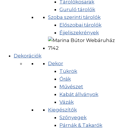
Tárolókosarak
Guruló tárolók
Szoba szerinti tárolók
Előszobai tárolók
Éjjeliszekrények
Dekorációk
Dekor
Tükrök
Órák
Művészet
Kabát állványok
Vázák
Kiegészítők
Szőnyegek
Párnák & Takarók