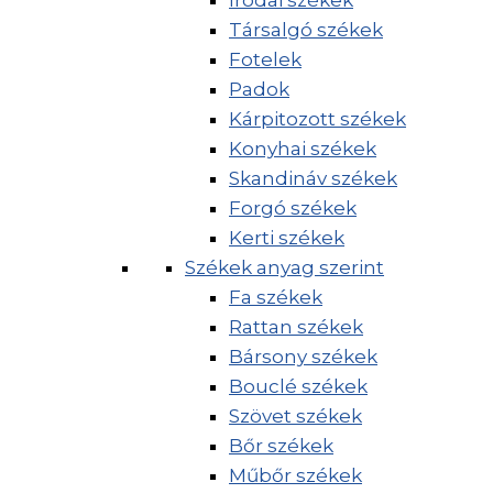
Irodai székek
Társalgó székek
Fotelek
Padok
Kárpitozott székek
Konyhai székek
Skandináv székek
Forgó székek
Kerti székek
Székek anyag szerint
Fa székek
Rattan székek
Bársony székek
Bouclé székek
Szövet székek
Bőr székek
Műbőr székek