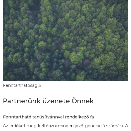
Fenntarthatóság 3
Partnerünk üzenete Önnek
Fenntartható tanúsítvánnyal rendelkező fa
Az erdőket meg kell őrizni minden jövő generáció számára. A