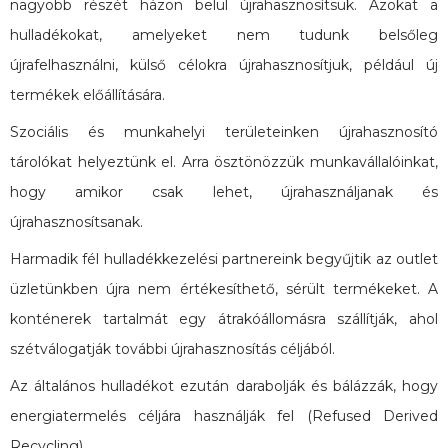
nagyobb részét házon belül újrahasznosítsuk. Azokat a
hulladékokat, amelyeket nem tudunk belsőleg
újrafelhasználni, külső célokra újrahasznosítjuk, például új
termékek előállítására.
Szociális és munkahelyi területeinken újrahasznosító
tárolókat helyeztünk el. Arra ösztönözzük munkavállalóinkat,
hogy amikor csak lehet, újrahasználjanak és
újrahasznosítsanak.
Harmadik fél hulladékkezelési partnereink begyűjtik az outlet
üzletünkben újra nem értékesíthető, sérült termékeket. A
konténerek tartalmát egy átrakóállomásra szállítják, ahol
szétválogatják további újrahasznosítás céljából.
Az általános hulladékot ezután darabolják és bálázzák, hogy
energiatermelés céljára használják fel (Refused Derived
Recycling).