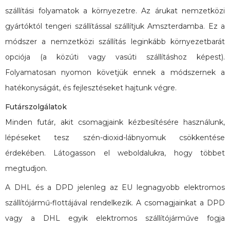
szállítási folyamatok a környezetre. Az árukat nemzetközi
gyártóktól tengeri szállítással szállítjuk Amszterdamba. Ez a
módszer a nemzetközi szállítás leginkább környezetbarát
opciója (a közúti vagy vasúti szállításhoz képest).
Folyamatosan nyomon követjük ennek a módszernek a
hatékonyságát, és fejlesztéseket hajtunk végre.
Futárszolgálatok
Minden futár, akit csomagjaink kézbesítésére használunk,
lépéseket tesz szén-dioxid-lábnyomuk csökkentése
érdekében. Látogasson el weboldalukra, hogy többet
megtudjon.
A DHL és a DPD jelenleg az EU legnagyobb elektromos
szállítójármű-flottájával rendelkezik. A csomagjainkat a DPD
vagy a DHL egyik elektromos szállítójárműve fogja