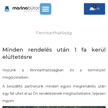
Skip
Menu
0
Cart
to
0
Ft
Székek & Puffok
Leárazás %
content
Fenntarthatóság
Minden rendelés után 1 fa kerül
elültetésre
Hiszünk a fenntarthatóságban és a természet
megőrzésében.
A beszállító partnerünk minden egyes megrendelés után
egy fát ültet el az Ön rendelésének megtisztelésére, teljesen
ingyen.