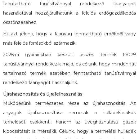
fenntartható tanúsítvánnyal rendelkező faanyagok
használatával hozzájárulhatunk a felelős erdőgazdálkodás
ösztönzéséhez.
Ez azt jelenti, hogy a faanyag fenntartható erdőkből vagy
más felelős forrásokból származik.
2026-ra gyárainkban készült összes termék FSC™
tanúsítvánnyal rendelkezik majd, és célunk, hogy minden fát
tartalmazó termék esetében fenntartható tanúsítvánnyal
rendelkező faanyagot használjunk.
Újrahasznosítás és újrafelhasználás
Működésünk természetes része az újrahasznosítás. Az
anyagok újrahasznosítása nemcsak a hulladéklerakók
terhelését csökkenti, hanem az üvegházhatású gázok
kibocsátását is mérsékli. Célunk, hogy a termelési hulladék