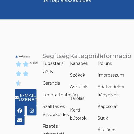
14 nap visszaküldés
Segítség
Kategóriák
Információ
4.6/5
Tudástár /
Kanapék
Rólunk
GYIK
Székek
Impresszum
Garancia
Asztalok
Adatvédelmi
Fenntarthatóság
Irányelvek
E-MAIL
Tárolás
ÜZENET
Szállítás és
Kapcsolat
F
E
I
Kerti
a
n
n
Visszaküldés
c
v
s
bútorok
Sütik
e
e
t
Fizetési
b
l
a
Általános
o
o
g