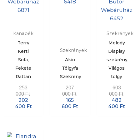
Kanapék
Szekrények
Terry
Melody
Szekrények
Kerti
Display
Sofa,
Akio
szekrény,
Fekete
Tölgyfa
Világos
Rattan
Szekrény
tölgy
253
207
603
000
Ft
000
Ft
000
Ft
202
165
482
400
Ft
600
Ft
400
Ft