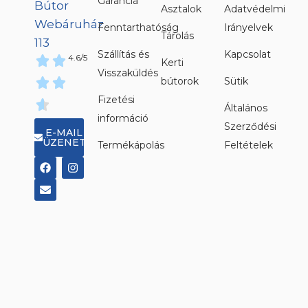
Garancia
Asztalok
Adatvédelmi
Fenntarthatóság
Irányelvek
Tárolás
Szállítás és
Kapcsolat
4.6/5
Kerti
Visszaküldés
bútorok
Sütik
Fizetési
Általános
információ
Szerződési
E-MAIL
ÜZENET
Termékápolás
Feltételek
F
E
I
a
n
n
c
v
s
e
e
t
b
l
a
o
o
g
o
p
r
k
e
a
m