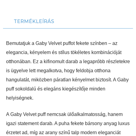
TERMÉKLEÍRÁS
Bemutatjuk a Gaby Velvet puffot fekete színben – az
elegancia, kényelem és stílus tökéletes kombinációját
otthonában. Ez a kifinomult darab a legapróbb részletekre
is ügyelve lett megalkotva, hogy feldobja otthona
hangulatát, miközben páratlan kényelmet biztosít. A Gaby
puff sokoldalú és elegáns kiegészítője minden
helyiségnek.
A Gaby Velvet puff nemcsak ülőalkalmatosság, hanem
igazi statement darab. A puha fekete bársony anyag luxus
érzetet ad, míg az arany színű talp modern eleganciát