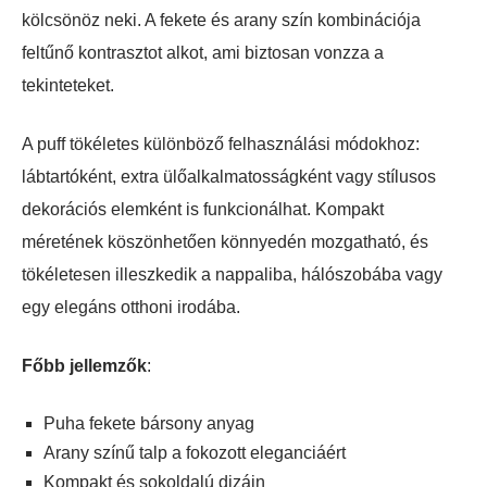
kölcsönöz neki. A fekete és arany szín kombinációja
feltűnő kontrasztot alkot, ami biztosan vonzza a
tekinteteket.
A puff tökéletes különböző felhasználási módokhoz:
lábtartóként, extra ülőalkalmatosságként vagy stílusos
dekorációs elemként is funkcionálhat. Kompakt
méretének köszönhetően könnyedén mozgatható, és
tökéletesen illeszkedik a nappaliba, hálószobába vagy
egy elegáns otthoni irodába.
Főbb jellemzők
:
Puha fekete bársony anyag
Arany színű talp a fokozott eleganciáért
Kompakt és sokoldalú dizájn