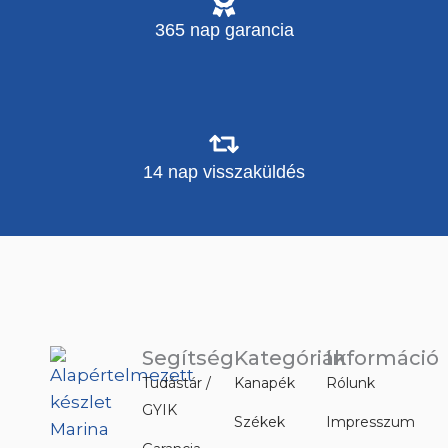
365 nap garancia
14 nap visszaküldés
Segítség
Kategóriák
Információ
Tudástár /
Kanapék
Rólunk
GYIK
Székek
Impresszum