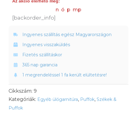
Az akció elérhető még:
n
ó
p
mp
[backorder_info]
Ingyenes szállítás egész Magyarországon
Ingyenes visszaküldés
Fizetés szállításkor
365 nap garancia
1 megrendeléssel 1 fa került elültetésre!
Cikkszám:
9
Kategóriák:
,
,
Egyéb ülőgarnitúra
Puffok
Székek &
Puffok