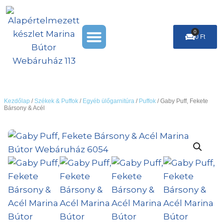
Skip
to
Menu
content
0
Cart
0
Ft
Székek & Puffok
Leárazás %
Kezdőlap
/
Székek & Puffok
/
Egyéb ülőgarnitúra
/
Puffok
/ Gaby Puff, Fekete
Bársony & Acél