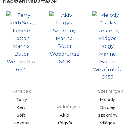
Népszerű választások
Kanapék
Szekrények
Terry
Melody
Szekrények
Kerti
Display
Sofa,
Akio
szekrény,
Fekete
Tölgyfa
Világos