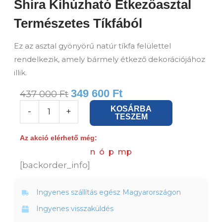
Shira Kihúzható Étkezőasztal
Természetes Tíkfából
Ez az asztal gyönyörű natúr tíkfa felülettel
rendelkezik, amely bármely étkező dekorációjához
illik.
349 600
Ft
437 000
Ft
Shira
KOSÁRBA
-
+
TESZEM
Kihúzható
Étkezőasztal
Az akció elérhető még:
Természetes
n
ó
p
mp
Tíkfából
[backorder_info]
mennyiség
Ingyenes szállítás egész Magyarországon
Ingyenes visszaküldés