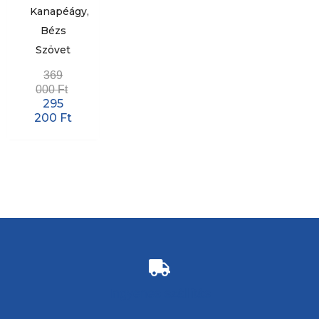
Kanapéágy,
Bézs
Szövet
369
000
Ft
295
200
Ft
Ingyenes szállítás