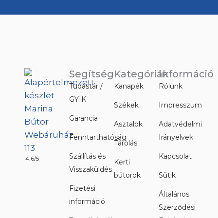
Segítség
Kategóriák
Információ
Tudástár /
Kanapék
Rólunk
GYIK
Székek
Impresszum
Garancia
Asztalok
Adatvédelmi
Fenntarthatóság
Irányelvek
Tárolás
Szállítás és
Kapcsolat
4.6/5
Kerti
Visszaküldés
bútorok
Sütik
Fizetési
Általános
információ
Szerződési