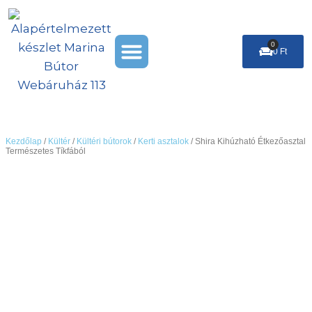
Skip
to
Menu
content
0
Cart
0
Ft
Székek & Puffok
Leárazás %
Kezdőlap
/
Kültér
/
Kültéri bútorok
/
Kerti asztalok
/ Shira Kihúzható Étkezőasztal
Természetes Tíkfából