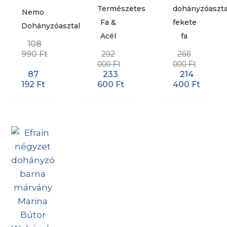
Természetes
dohányzóaszta
Nemo
Fa &
fekete
Dohányzóasztal
Acél
fa
108
990
Ft
292
268
000
Ft
000
Ft
87
233
214
192
Ft
600
Ft
400
Ft