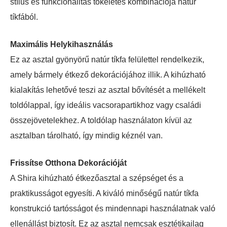
stílus és funkcionalitás tökéletes kombinációja natúr
tíkfából.
Maximális Helykihasználás
Ez az asztal gyönyörű natúr tíkfa felülettel rendelkezik,
amely bármely étkező dekorációjához illik. A kihúzható
kialakítás lehetővé teszi az asztal bővítését a mellékelt
toldólappal, így ideális vacsorapartikhoz vagy családi
összejövetelekhez. A toldólap használaton kívül az
asztalban tárolható, így mindig kéznél van.
Frissítse Otthona Dekorációját
A Shira kihúzható étkezőasztal a szépséget és a
praktikusságot egyesíti. A kiváló minőségű natúr tíkfa
konstrukció tartósságot és mindennapi használatnak való
ellenállást biztosít. Ez az asztal nemcsak esztétikailag