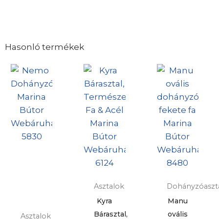
Hasonló termékek
Original
Current
price
price
was:
is:
124
108
990 Ft.
990 Ft.
Asztalok
Dohányzóaszt
Kyra
Manu
Bárasztal,
ovális
Asztalok