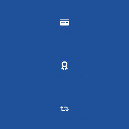
Fizetés szállításkor
365 nap garancia
14 nap visszaküldés