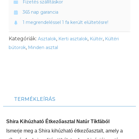
Fizetés szállításkor
365 nap garancia
1 megrendeléssel 1 fa került elültetésre!
Kategóriák:
,
,
,
Asztalok
Kerti asztalok
Kültér
Kültéri
,
bútorok
Minden asztal
TERMÉKLEÍRÁS
Shira Kihúzható Étkezőasztal Natúr Tíkfából
Ismerje meg a Shira kihúzható étkezőasztalt, amely a