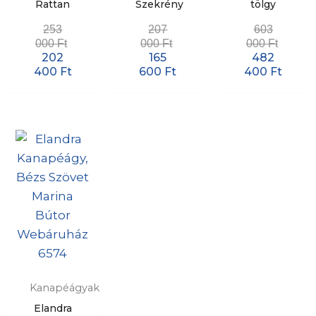
Rattan
Szekrény
tölgy
253
207
603
000
Ft
000
Ft
000
Ft
202
165
482
400
Ft
600
Ft
400
Ft
Kanapéágyak
Elandra