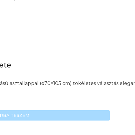
ete
tású asztallappal (ø70×105 cm) tökéletes választás ele
RBA TESZEM