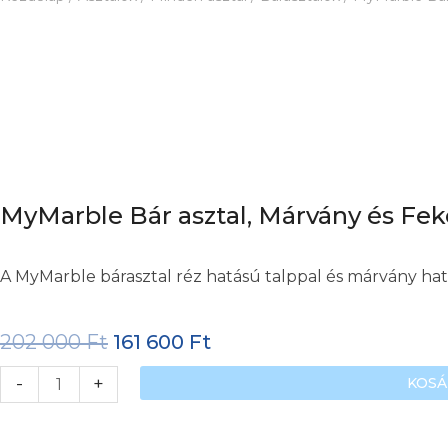
m
MyMarble Bár asztal, Márvány és Fek
A MyMarble bárasztal réz hatású talppal és márvány ha
202 000
Ft
161 600
Ft
MyMarble
-
+
KOSÁ
Bár
asztal,