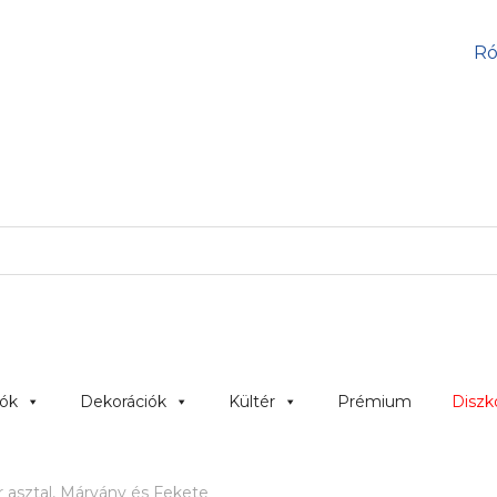
Ró
lók
Dekorációk
Kültér
Prémium
Diszk
 asztal, Márvány és Fekete