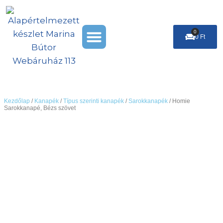
Skip
to
Menu
content
0
Cart
0
Ft
Székek & Puffok
Leárazás %
Kezdőlap
/
Kanapék
/
Típus szerinti kanapék
/
Sarokkanapék
/ Homie
Sarokkanapé, Bézs szövet