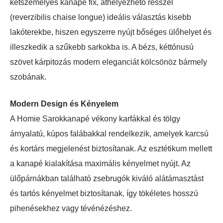
kétszemélyes kanapé fix, áthelyezhető résszel
(reverzibilis chaise longue) ideális választás kisebb
lakóterekbe, hiszen egyszerre nyújt bőséges ülőhelyet és
illeszkedik a szűkebb sarkokba is. A bézs, kéttónusú
szövet kárpitozás modern eleganciát kölcsönöz bármely
szobának.
Modern Design és Kényelem
A Homie Sarokkanapé vékony karfákkal és tölgy
árnyalatú, kúpos falábakkal rendelkezik, amelyek karcsú
és kortárs megjelenést biztosítanak. Az esztétikum mellett
a kanapé kialakítása maximális kényelmet nyújt. Az
ülőpárnákban található zsebrugók kiváló alátámasztást
és tartós kényelmet biztosítanak, így tökéletes hosszú
pihenésekhez vagy tévénézéshez.