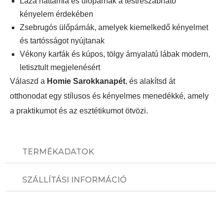
Laza háttámla és ülőpárnák a testreszabható
kényelem érdekében
Zsebrugós ülőpárnák, amelyek kiemelkedő kényelmet
és tartósságot nyújtanak
Vékony karfák és kúpos, tölgy árnyalatú lábak modern,
letisztult megjelenésért
Válaszd a
Homie Sarokkanapét
, és alakítsd át
otthonodat egy stílusos és kényelmes menedékké, amely
a praktikumot és az esztétikumot ötvözi.
TERMÉKADATOK
SZÁLLÍTÁSI INFORMÁCIÓ