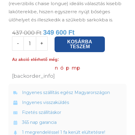
(reverzibilis chaise longue) ideális választás kisebb
lakóterekbe, hiszen egyszerre nyújt bőséges
ülőhelyet és illeszkedik a szűkebb sarkokba is.
349 600
Ft
437 000
Ft
Homie
KOSÁRBA
-
+
TESZEM
Sarokkanapé,
Bézs
Az akció elérhető még:
szövet
n
ó
p
mp
mennyiség
[backorder_info]
Ingyenes szállítás egész Magyarországon
Ingyenes visszaküldés
Fizetés szállításkor
365 nap garancia
1 megrendeléssel 1 fa került elültetésre!