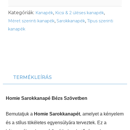
Kategóriák:
,
,
Kanapék
Kicsi & 2 üléses kanapék
,
,
Méret szerinti kanapék
Sarokkanapék
Típus szerinti
kanapék
TERMÉKLEÍRÁS
Homie Sarokkanapé Bézs Szövetben
Bemutatjuk a
Homie Sarokkanapét
, amelyet a kényelem
és a stílus tökéletes egyensúlyára terveztek. Ez a