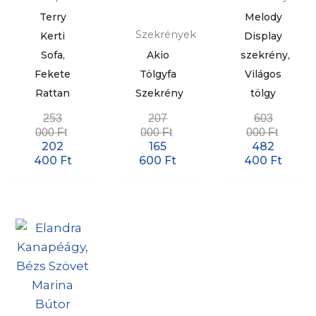
Terry
Melody
Szekrények
Kerti
Display
Sofa,
Akio
szekrény,
Fekete
Tölgyfa
Világos
Rattan
Szekrény
tölgy
253
207
603
000
Ft
000
Ft
000
Ft
202
165
482
400
Ft
600
Ft
400
Ft