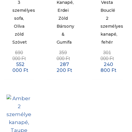
3
Kanapé,
Vesta
személyes
Erdei
Bouclé
sofa,
Zöld
2
Olíva
Bársony
személyes
zöld
&
kanapé,
Szövet
Gumifa
fehér
690
359
301
000
Ft
000
Ft
000
Ft
552
287
240
000
Ft
200
Ft
800
Ft