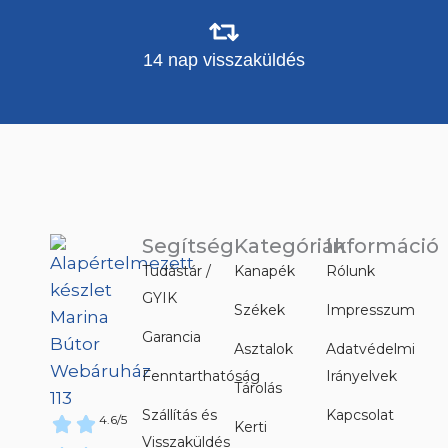
14 nap visszaküldés
Segítség
Kategóriák
Információ
Tudástár /
Kanapék
Rólunk
GYIK
Székek
Impresszum
Garancia
Asztalok
Adatvédelmi
Fenntarthatóság
Irányelvek
Tárolás
Szállítás és
Kapcsolat
4.6/5
Kerti
Visszaküldés