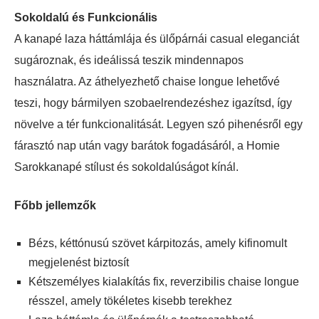
Sokoldalú és Funkcionális
A kanapé laza háttámlája és ülőpárnái casual eleganciát
sugároznak, és ideálissá teszik mindennapos
használatra. Az áthelyezhető chaise longue lehetővé
teszi, hogy bármilyen szobaelrendezéshez igazítsd, így
növelve a tér funkcionalitását. Legyen szó pihenésről egy
fárasztó nap után vagy barátok fogadásáról, a Homie
Sarokkanapé stílust és sokoldalúságot kínál.
Főbb jellemzők
Bézs, kéttónusú szövet kárpitozás, amely kifinomult
megjelenést biztosít
Kétszemélyes kialakítás fix, reverzibilis chaise longue
résszel, amely tökéletes kisebb terekhez