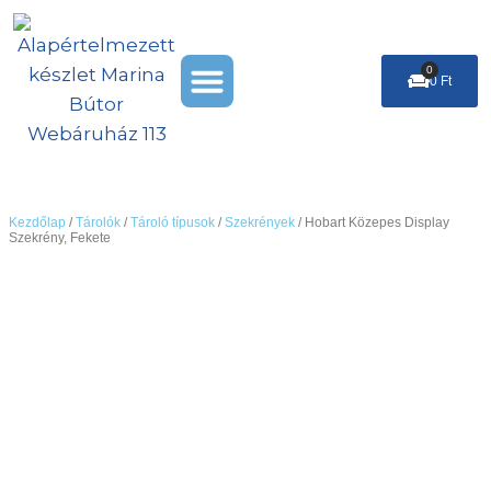
Skip
to
Menu
content
0
Cart
0
Ft
Székek & Puffok
Leárazás %
Kezdőlap
/
Tárolók
/
Tároló típusok
/
Szekrények
/ Hobart Közepes Display
Szekrény, Fekete