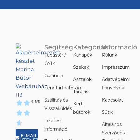
Segítség
Kategóriák
Információ
Tudástár /
Kanapék
Rólunk
GYIK
Székek
Impresszum
Garancia
Asztalok
Adatvédelmi
Fenntarthatóság
Irányelvek
Tárolás
Szállítás és
Kapcsolat
4.6/5
Kerti
Visszaküldés
bútorok
Sütik
Fizetési
Általános
információ
Szerződési
E-MAIL
ÜZENET