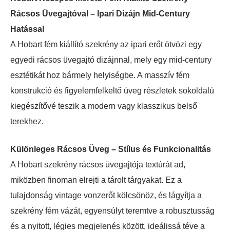
Rácsos Üvegajtóval – Ipari Dizájn Mid-Century
Hatással
A Hobart fém kiállító szekrény az ipari erőt ötvözi egy
egyedi rácsos üvegajtó dizájnnal, mely egy mid-century
esztétikát hoz bármely helyiségbe. A masszív fém
konstrukció és figyelemfelkeltő üveg részletek sokoldalú
kiegészítővé teszik a modern vagy klasszikus belső
terekhez.
Különleges Rácsos Üveg – Stílus és Funkcionalitás
A Hobart szekrény rácsos üvegajtója textúrát ad,
miközben finoman elrejti a tárolt tárgyakat. Ez a
tulajdonság vintage vonzerőt kölcsönöz, és lágyítja a
szekrény fém vázát, egyensúlyt teremtve a robusztusság
és a nyitott, légies megjelenés között, ideálissá téve a