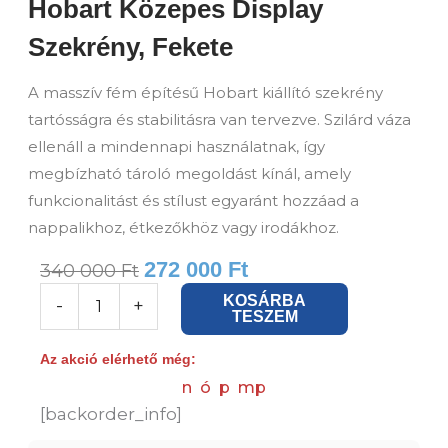
Hobart Közepes Display
Szekrény, Fekete
A masszív fém építésű Hobart kiállító szekrény
tartósságra és stabilitásra van tervezve. Szilárd váza
ellenáll a mindennapi használatnak, így
megbízható tároló megoldást kínál, amely
funkcionalitást és stílust egyaránt hozzáad a
nappalikhoz, étkezőkhöz vagy irodákhoz.
272 000
Ft
340 000
Ft
Hobart
KOSÁRBA
-
+
TESZEM
Közepes
Display
Az akció elérhető még:
Szekrény,
n
ó
p
mp
Fekete
[backorder_info]
mennyiség