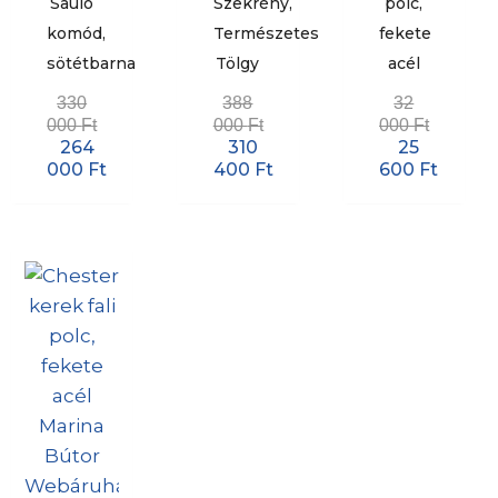
Saulo
Szekrény,
polc,
komód,
Természetes
fekete
sötétbarna
Tölgy
acél
330
388
32
000
Ft
000
Ft
000
Ft
264
310
25
000
Ft
400
Ft
600
Ft