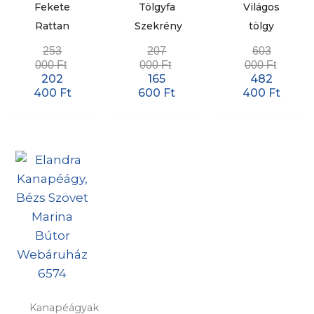
Fekete
Tölgyfa
Világos
Rattan
Szekrény
tölgy
253
207
603
000
Ft
000
Ft
000
Ft
202
165
482
400
Ft
600
Ft
400
Ft
Kanapéágyak