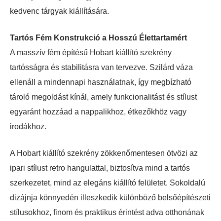
kedvenc tárgyak kiállítására.
Tartós Fém Konstrukció a Hosszú Élettartamért
A masszív fém építésű Hobart kiállító szekrény
tartósságra és stabilitásra van tervezve. Szilárd váza
ellenáll a mindennapi használatnak, így megbízható
tároló megoldást kínál, amely funkcionalitást és stílust
egyaránt hozzáad a nappalikhoz, étkezőkhöz vagy
irodákhoz.
A Hobart kiállító szekrény zökkenőmentesen ötvözi az
ipari stílust retro hangulattal, biztosítva mind a tartós
szerkezetet, mind az elegáns kiállító felületet. Sokoldalú
dizájnja könnyedén illeszkedik különböző belsőépítészeti
stílusokhoz, finom és praktikus érintést adva otthonának