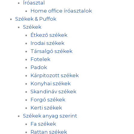
Íróasztal
Home office íróasztalok
Székek & Puffok
Székek
Étkező székek
Irodai székek
Társalgó székek
Fotelek
Padok
Kárpitozott székek
Konyhai székek
Skandináv székek
Forgó székek
Kerti székek
Székek anyag szerint
Fa székek
Rattan székek