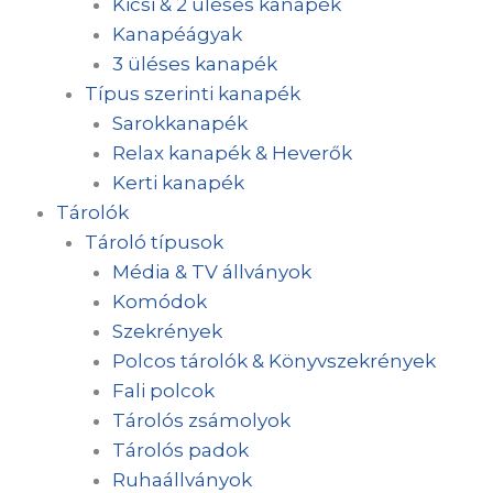
Kicsi & 2 üléses kanapék
Kanapéágyak
3 üléses kanapék
Típus szerinti kanapék
Sarokkanapék
Relax kanapék & Heverők
Kerti kanapék
Tárolók
Tároló típusok
Média & TV állványok
Komódok
Szekrények
Polcos tárolók & Könyvszekrények
Fali polcok
Tárolós zsámolyok
Tárolós padok
Ruhaállványok