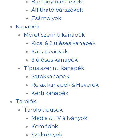
Bársony bárszékek
Állítható bárszékek
Zsámolyok
Kanapék
Méret szerinti kanapék
Kicsi & 2 üléses kanapék
Kanapéágyak
3 üléses kanapék
Típus szerinti kanapék
Sarokkanapék
Relax kanapék & Heverők
Kerti kanapék
Tárolók
Tároló típusok
Média & TV állványok
Komódok
Szekrények