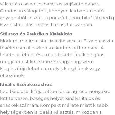
választás családi és baráti összejövetelekhez.
Gondosan válogatott, könnyen karbantartható
anyagokból készült, a porszórt „trombita” láb pedig
kiváló stabilitást biztosít az asztal számára.
Stílusos és Praktikus Kialakítás
Modern, minimalista kialakításával az Eliza bárasztal
tökéletesen illeszkedik a kortárs otthonokba. A
fekete fa felület és a matt fekete lábak elegáns
megjelenést kölcsönöznek, így nagyszerű
kiegészítője lehet bármelyik konyhának vagy
étkezőnek.
Ideális Szórakozáshoz
Ez a bárasztal kifejezetten társasági eseményekre
lett tervezve, bőséges helyet kínálva italok és
snackek számára. Kompakt mérete miatt kisebb
helyiségekben is ideális választás, miközben a