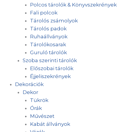
Polcos tárolók & Könyvszekrények
Fali polcok
Tárolós zsámolyok
Tárolós padok
Ruhaállványok
Tárolókosarak
Guruló tárolók
Szoba szerinti tárolók
Előszobai tárolók
Éjjeliszekrények
Dekorációk
Dekor
Tükrök
Órák
Művészet
Kabát állványok
Vázák