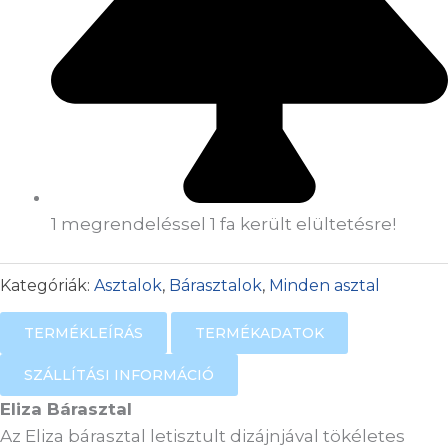
1 megrendeléssel 1 fa került elültetésre!
Kategóriák:
Asztalok
,
Bárasztalok
,
Minden asztal
TERMÉKLEÍRÁS
TERMÉKADATOK
SZÁLLÍTÁSI INFORMÁCIÓ
Eliza Bárasztal
Az Eliza bárasztal letisztult dizájnjával tökéletes