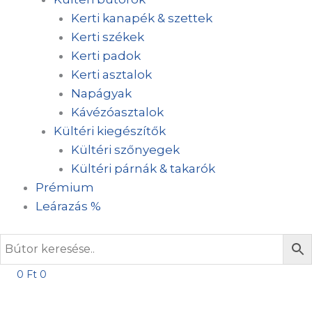
Kerti kanapék & szettek
Kerti székek
Kerti padok
Kerti asztalok
Napágyak
Kávézóasztalok
Kültéri kiegészítők
Kültéri szőnyegek
Kültéri párnák & takarók
Prémium
Leárazás %
0
Ft
0