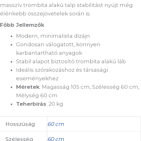
masszív trombita alakú talp stabilitást nyújt még
élénkebb összejövetelek során is.
Főbb Jellemzők
Modern, minimalista dizájn
Gondosan válogatott, könnyen
karbantartható anyagok
Stabil alapot biztosító trombita alakú láb
Ideális szórakozáshoz és társasági
eseményekhez
Méretek
: Magasság 105 cm, Szélesség 60 cm,
Mélység 60 cm
Teherbírás
: 20 kg
Hosszúság
60 cm
Szélesség
60 cm