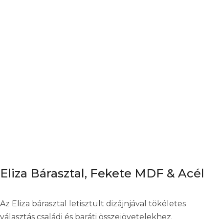
Fekete
MDF
&
Acél
mennyiség
Eliza Bárasztal, Fekete MDF & Acél
Az Eliza bárasztal letisztult dizájnjával tökéletes
választás családi és baráti összejövetelekhez.