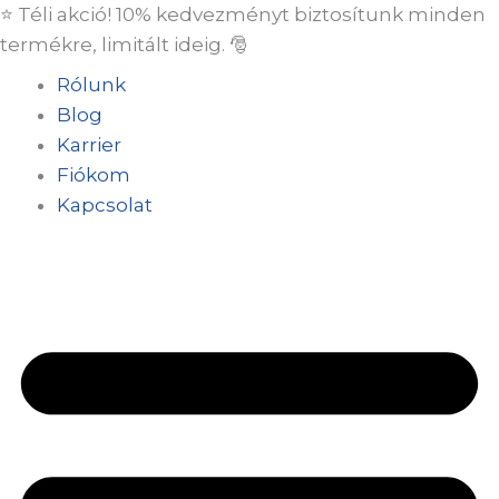
Skip
⭐ Téli akció! 10% kedvezményt biztosítunk minden
to
termékre, limitált ideig. 🎅
content
Rólunk
Blog
Karrier
Fiókom
Kapcsolat