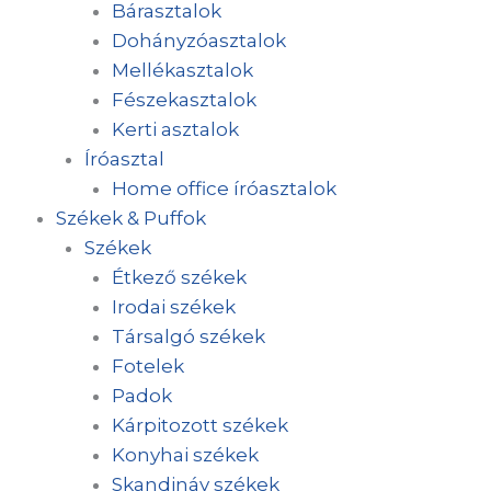
Bárasztalok
Dohányzóasztalok
Mellékasztalok
Fészekasztalok
Kerti asztalok
Íróasztal
Home office íróasztalok
Székek & Puffok
Székek
Étkező székek
Irodai székek
Társalgó székek
Fotelek
Padok
Kárpitozott székek
Konyhai székek
Skandináv székek