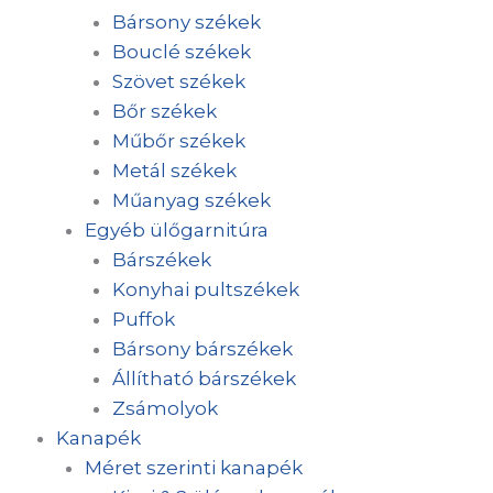
Bársony székek
Bouclé székek
Szövet székek
Bőr székek
Műbőr székek
Metál székek
Műanyag székek
Egyéb ülőgarnitúra
Bárszékek
Konyhai pultszékek
Puffok
Bársony bárszékek
Állítható bárszékek
Zsámolyok
Kanapék
Méret szerinti kanapék