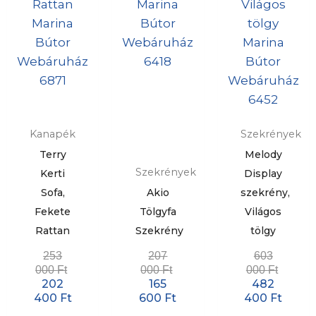
Kanapék
Szekrények
Terry
Melody
Szekrények
Kerti
Display
Sofa,
Akio
szekrény,
Fekete
Tölgyfa
Világos
Rattan
Szekrény
tölgy
253
207
603
000
Ft
000
Ft
000
Ft
202
165
482
400
Ft
600
Ft
400
Ft