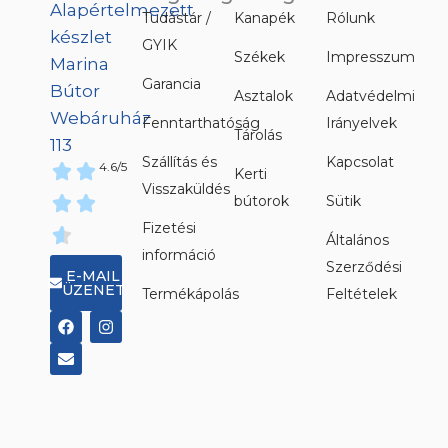
Tudástár /
Kanapék
Rólunk
GYIK
Székek
Impresszum
Garancia
Asztalok
Adatvédelmi
Fenntarthatóság
Irányelvek
Tárolás
Szállítás és
Kapcsolat
4.6/5
Kerti
Visszaküldés
bútorok
Sütik
Fizetési
Általános
információ
Szerződési
E-MAIL
ÜZENET
Termékápolás
Feltételek
F
E
I
a
n
n
c
v
s
e
e
t
b
l
a
o
o
g
o
p
r
k
e
a
m