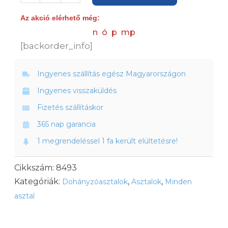
tölgyfa
Az akció elérhető még:
dohányzóasztal
n
ó
p
mp
mennyiség
[backorder_info]
Ingyenes szállítás egész Magyarországon
Ingyenes visszaküldés
Fizetés szállításkor
365 nap garancia
1 megrendeléssel 1 fa került elültetésre!
Cikkszám:
8493
Kategóriák:
,
,
Dohányzóasztalok
Asztalok
Minden
asztal