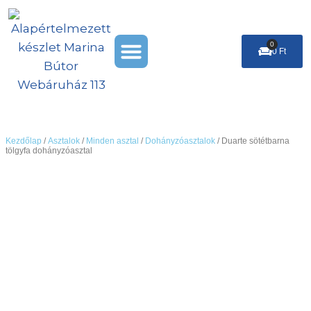
Skip
to
Menu
content
0
Cart
0
Ft
Székek & Puffok
Leárazás %
Kezdőlap
/
Asztalok
/
Minden asztal
/
Dohányzóasztalok
/ Duarte sötétbarna
tölgyfa dohányzóasztal