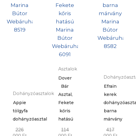
Asztalok
Dohányzóaszt
Dover
Bár
Efrain
Dohányzóasztalok
Asztal,
kerek
Appie
Fekete
dohányzóaszta
tölgyfa
kőris
barna
dohányzóasztal
hatású
márvány
226
114
417
000
Ft
000
Ft
000
Ft