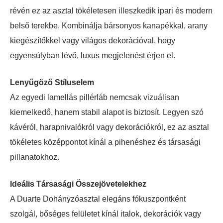
révén ez az asztal tökéletesen illeszkedik ipari és modern
belső terekbe. Kombinálja bársonyos kanapékkal, arany
kiegészítőkkel vagy világos dekorációval, hogy
egyensúlyban lévő, luxus megjelenést érjen el.
Lenyűgöző Stíluselem
Az egyedi lamellás pillérláb nemcsak vizuálisan
kiemelkedő, hanem stabil alapot is biztosít. Legyen szó
kávéról, harapnivalókról vagy dekorációkról, ez az asztal
tökéletes középpontot kínál a pihenéshez és társasági
pillanatokhoz.
Ideális Társasági Összejövetelekhez
A Duarte Dohányzóasztal elegáns fókuszpontként
szolgál, bőséges felületet kínál italok, dekorációk vagy