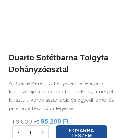
Duarte Sötétbarna Tölgyfa
Dohányzóasztal
A Duarte Kerek Dohányzóasztal elegáns
kiegészítője a modern otthonoknak, amelyet
letisztult, kerek asztallapja és egyedi lamellás
pillérlába tesz különlegessé.
95 200
Ft
119 000
Ft
Duarte
KOSÁRBA
-
+
TESZEM
sötétbarna