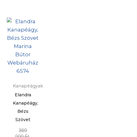
Kanapéágyak
Elandra
Kanapéágy,
Bézs
Szövet
369
000
Ft