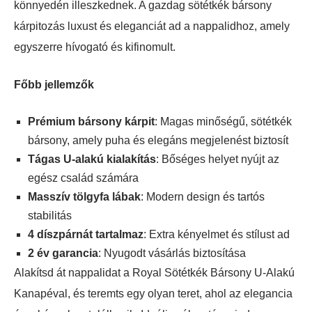
könnyedén illeszkednek. A gazdag sötétkék bársony
kárpitozás luxust és eleganciát ad a nappalidhoz, amely
egyszerre hívogató és kifinomult.
Főbb jellemzők
Prémium bársony kárpit
: Magas minőségű, sötétkék
bársony, amely puha és elegáns megjelenést biztosít
Tágas U-alakú kialakítás
: Bőséges helyet nyújt az
egész család számára
Masszív tölgyfa lábak
: Modern design és tartós
stabilitás
4 díszpárnát tartalmaz
: Extra kényelmet és stílust ad
2 év garancia
: Nyugodt vásárlás biztosítása
Alakítsd át nappalidat a Royal Sötétkék Bársony U-Alakú
Kanapéval, és teremts egy olyan teret, ahol az elegancia