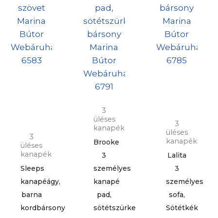
3
üléses
3
kanapék
üléses
3
kanapék
Brooke
üléses
kanapék
3
Lalita
Sleeps
személyes
3
kanapéágy,
kanapé
személyes
barna
pad,
sofa,
kordbársony
sötétszürke
Sötétkék