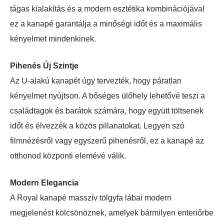
tágas kialakítás és a modern esztétika kombinációjával
ez a kanapé garantálja a minőségi időt és a maximális
kényelmet mindenkinek.
Pihenés Új Szintje
Az U-alakú kanapét úgy tervezték, hogy páratlan
kényelmet nyújtson. A bőséges ülőhely lehetővé teszi a
családtagok és barátok számára, hogy együtt töltsenek
időt és élvezzék a közös pillanatokat. Legyen szó
filmnézésről vagy egyszerű pihenésről, ez a kanapé az
otthonod központi elemévé válik.
Modern Elegancia
A Royal kanapé masszív tölgyfa lábai modern
megjelenést kölcsönöznek, amelyek bármilyen enteriőrbe