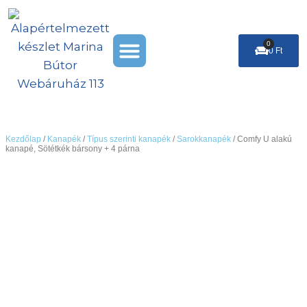
Skip
to
Menu
content
0
Cart
0
Ft
Székek & Puffok
Leárazás %
Kezdőlap
/
Kanapék
/
Típus szerinti kanapék
/
Sarokkanapék
/ Comfy U alakú
kanapé, Sötétkék bársony + 4 párna