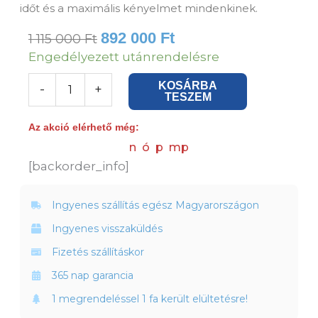
időt és a maximális kényelmet mindenkinek.
892 000
Ft
1 115 000
Ft
Comfy
Engedélyezett utánrendelésre
U
KOSÁRBA
-
+
alakú
TESZEM
kanapé,
Az akció elérhető még:
Sötétkék
n
ó
p
mp
bársony
[backorder_info]
+
4
Ingyenes szállítás egész Magyarországon
párna
mennyiség
Ingyenes visszaküldés
Fizetés szállításkor
365 nap garancia
1 megrendeléssel 1 fa került elültetésre!