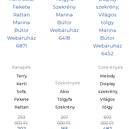
Kanapék
Szekrények
Terry
Melody
Szekrények
Kerti
Display
Sofa,
Akio
szekrény,
Fekete
Tölgyfa
Világos
Rattan
Szekrény
tölgy
253
207
603
000
Ft
000
Ft
000
Ft
202
165
482