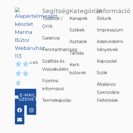
Segítség
Kategóriák
Információ
Tudástár /
Kanapék
Rólunk
GYIK
Székek
Impresszum
Garancia
Asztalok
Adatvédelmi
Fenntarthatóság
Irányelvek
Tárolás
Szállítás és
Kapcsolat
4.6/5
Kerti
Visszaküldés
bútorok
Sütik
Fizetési
Általános
információ
Szerződési
E-MAIL
ÜZENET
Termékápolás
Feltételek
F
E
I
a
n
n
c
v
s
e
e
t
b
l
a
o
o
g