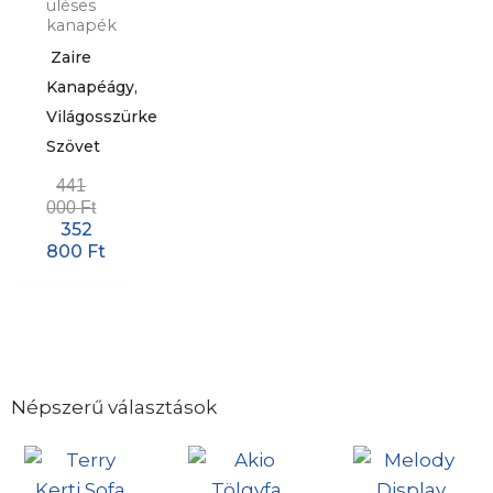
üléses
kanapék
Zaire
Kanapéágy,
Világosszürke
Szövet
441
000
Ft
352
800
Ft
Népszerű választások