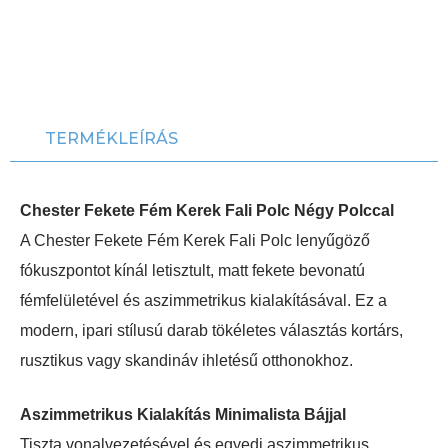
TERMÉKLEÍRÁS
Chester Fekete Fém Kerek Fali Polc Négy Polccal
A Chester Fekete Fém Kerek Fali Polc lenyűgöző
fókuszpontot kínál letisztult, matt fekete bevonatú
fémfelületével és aszimmetrikus kialakításával. Ez a
modern, ipari stílusú darab tökéletes választás kortárs,
rusztikus vagy skandináv ihletésű otthonokhoz.
Aszimmetrikus Kialakítás Minimalista Bájjal
Tiszta vonalvezetésével és egyedi aszimmetrikus