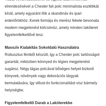
elrendezésével a Chester fali polc minimalista esztétikát
kínál, amely egyaránt illik a skandináv és ipari
enteriőrökhöz. Kerek formája és merész fekete bevonata
modern megjelenést kölcsönöz, amely minden lakóteret
figyelemfelkeltővé tesz.
Masszív Kialakítás Sokoldalú Használatra
Robusztus fémből készült, így a Chester polc tartósságot
garantál, miközben könnyed és légies megjelenést
sugároz. Négy tágas polcával bőséges helyet biztosít
könyvek, növények vagy dekorációs tárgyak
bemutatására, így stílust és funkcionalitást visz bármely
helyiségbe.
Figyelemfelkeltő Darab a Lakóterekbe