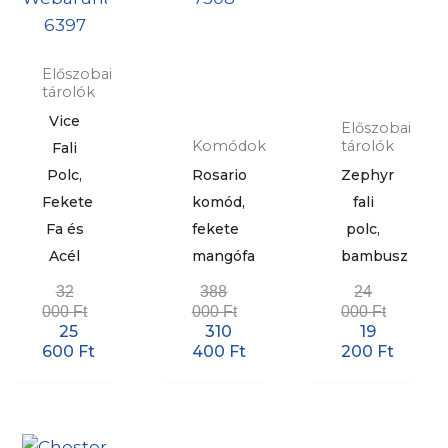
Előszobai
tárolók
Vice
Előszobai
Komódok
tárolók
Fali
Polc,
Rosario
Zephyr
Fekete
komód,
fali
Fa és
fekete
polc,
Acél
mangófa
bambusz
32
388
24
000
Ft
000
Ft
000
Ft
25
310
19
600
Ft
400
Ft
200
Ft