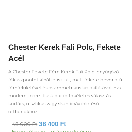
Chester Kerek Fali Polc, Fekete
Acél
A Chester Fekete Fém Kerek Fali Polc lenyűgöző
fókuszpontot kínál letisztult, matt fekete bevonatú
fémfelületével és aszimmetrikus kialakításával. Ez a
modern, ipari stílusú darab tökéletes választás
kortárs, rusztikus vagy skandináv ihletésű
otthonokhoz.
38 400
Ft
48 000
Ft
Chester
Engedélyezett utánrendelésre