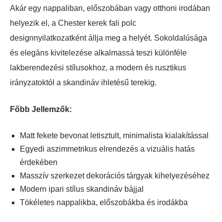
Akár egy nappaliban, előszobában vagy otthoni irodában
helyezik el, a Chester kerek fali polc
designnyilatkozatként állja meg a helyét. Sokoldalúsága
és elegáns kivitelezése alkalmassá teszi különféle
lakberendezési stílusokhoz, a modern és rusztikus
irányzatoktól a skandináv ihletésű terekig.
Főbb Jellemzők:
Matt fekete bevonat letisztult, minimalista kialakítással
Egyedi aszimmetrikus elrendezés a vizuális hatás
érdekében
Masszív szerkezet dekorációs tárgyak kihelyezéséhez
Modern ipari stílus skandináv bájjal
Tökéletes nappalikba, előszobákba és irodákba