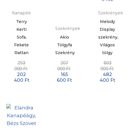
Kanapék
Szekrények
Terry
Melody
Szekrények
Kerti
Display
Sofa,
Akio
szekrény,
Fekete
Tölgyfa
Világos
Rattan
Szekrény
tölgy
253
207
603
000
Ft
000
Ft
000
Ft
202
165
482
400
Ft
600
Ft
400
Ft