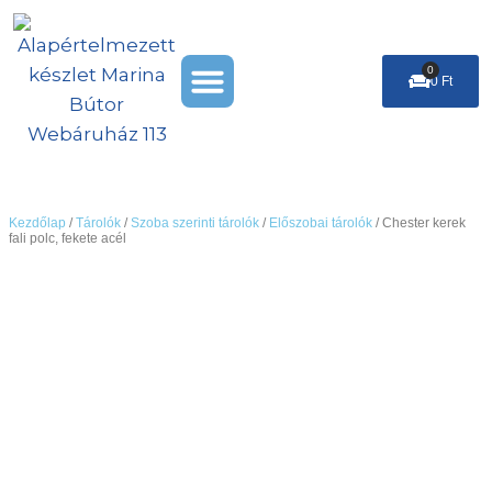
Skip
to
Menu
content
0
Cart
0
Ft
Székek & Puffok
Leárazás %
Kezdőlap
/
Tárolók
/
Szoba szerinti tárolók
/
Előszobai tárolók
/ Chester kerek
fali polc, fekete acél