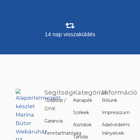
14 nap visszaküldés
Segítség
Kategóriák
Információ
Tudástár /
Kanapék
Rólunk
GYIK
Székek
Impresszum
Garancia
Asztalok
Adatvédelmi
Fenntarthatóság
Irányelvek
Tárolás