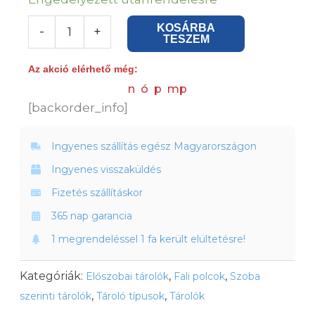
kerek
KOSÁRBA
-
+
fali
TESZEM
polc,
Az akció elérhető még:
fekete
n
ó
p
mp
acél
[backorder_info]
mennyiség
Ingyenes szállítás egész Magyarországon
Ingyenes visszaküldés
Fizetés szállításkor
365 nap garancia
1 megrendeléssel 1 fa került elültetésre!
Kategóriák:
,
,
Előszobai tárolók
Fali polcok
Szoba
,
,
szerinti tárolók
Tároló típusok
Tárolók