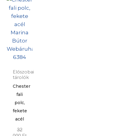
Előszobai
tárolók
Chester
fali
polc,
fekete
acél
32
000
Ft