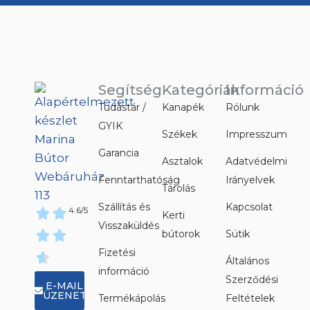
Segítség
Kategóriák
Információ
Tudástár /
Kanapék
Rólunk
GYIK
Székek
Impresszum
Garancia
Asztalok
Adatvédelmi
Fenntarthatóság
Irányelvek
Tárolás
Szállítás és
Kapcsolat
4.6/5
Kerti
Visszaküldés
bútorok
Sütik
Fizetési
Általános
információ
Szerződési
E-MAIL
ÜZENET
Termékápolás
Feltételek