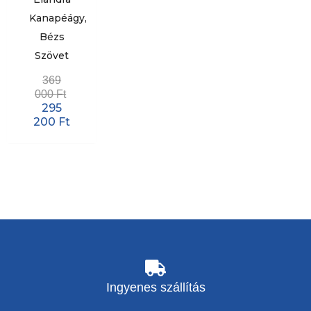
Kanapéágy,
Bézs
Szövet
369
000
Ft
295
200
Ft
Ingyenes szállítás