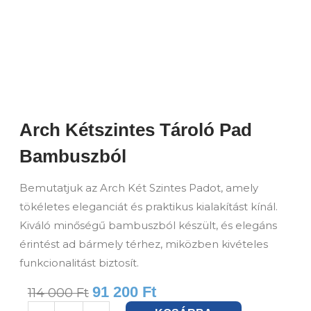
Arch Kétszintes Tároló Pad
Bambuszból
Bemutatjuk az Arch Két Szintes Padot, amely
tökéletes eleganciát és praktikus kialakítást kínál.
Kiváló minőségű bambuszból készült, és elegáns
érintést ad bármely térhez, miközben kivételes
funkcionalitást biztosít.
91 200
Ft
114 000
Ft
Arch