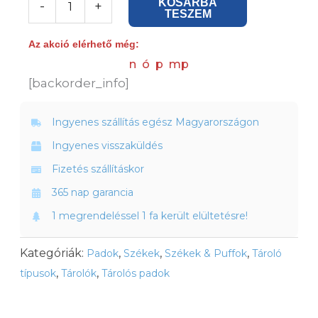
KOSÁRBA
-
+
TESZEM
kétszintes
tároló
Az akció elérhető még:
pad
n
ó
p
mp
bambuszból
[backorder_info]
mennyiség
Ingyenes szállítás egész Magyarországon
Ingyenes visszaküldés
Fizetés szállításkor
365 nap garancia
1 megrendeléssel 1 fa került elültetésre!
Kategóriák:
,
,
,
Padok
Székek
Székek & Puffok
Tároló
,
,
típusok
Tárolók
Tárolós padok