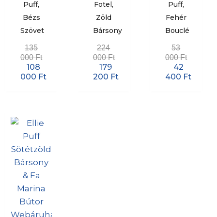
Puff,
Fotel,
Puff,
Bézs
Zöld
Fehér
Szövet
Bársony
Bouclé
135
224
53
000
Ft
000
Ft
000
Ft
108
179
42
000
Ft
200
Ft
400
Ft