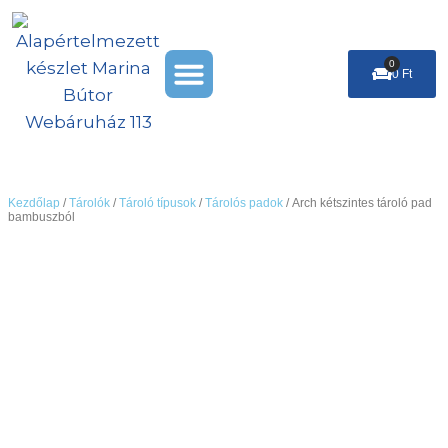
Skip
to
Menu
content
0
Cart
0
Ft
Székek & Puffok
Leárazás %
Kezdőlap
/
Tárolók
/
Tároló típusok
/
Tárolós padok
/ Arch kétszintes tároló pad
bambuszból