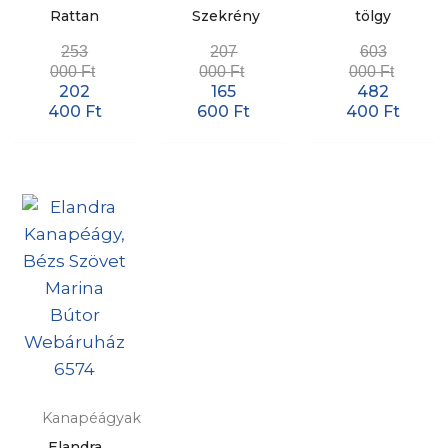
Rattan
Szekrény
tölgy
253
207
603
000
Ft
000
Ft
000
Ft
202
165
482
400
Ft
600
Ft
400
Ft
Kanapéágyak
Elandra